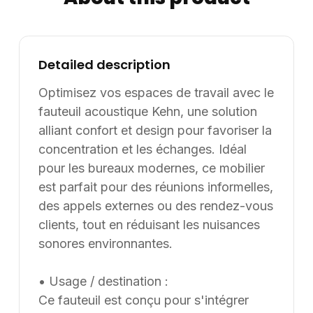
spécificités. Supply8 accompagne les professionnels
de la restauration, de l’hôtellerie, de l’événementiel et
des environnements de travail dans leurs projets
d’aménagement, en France et à l’international. Les
Detailed description
modèles présentés au catalogue sont adaptables sur
Optimisez vos espaces de travail avec le
mesure, notamment en termes de dimensions, de
finitions et de coloris, selon les besoins du client. Nous
fauteuil acoustique Kehn, une solution
pouvons également développer des solutions sur
alliant confort et design pour favoriser la
mesure à partir d’une feuille blanche, chaque projet
concentration et les échanges. Idéal
pouvant être conçu et
pour les bureaux modernes, ce mobilier
est parfait pour des réunions informelles,
des appels externes ou des rendez-vous
clients, tout en réduisant les nuisances
sonores environnantes.
• Usage / destination :
Ce fauteuil est conçu pour s'intégrer