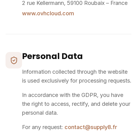
Une erreur inattendue est
survenue
Nous avons rencontré un problème lors du
chargement de l'application.
Rafraîchir la page