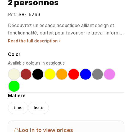
2 personnes
Ref.:
S8-16763
Découvrez un espace acoustique alliant design et
fonctionnalité, parfait pour favoriser le travail informel
tout en assurant une certaine tranquillité. Sa
Read the full description
conception haut de gamme en fait un atout pour
Color
valoriser vos bureaux et offrir un cadre agréable pour
vos échanges professionnels. • Usage / destination :
Available colours in catalogue
Cet espace est idéal pour les environnements de
travail tels que les bureaux modernes, les espaces de
coworking, ou encore les établissements hôteliers. Il
convient tout particulièrement aux rendez-vous
Matiere
clients, aux appels externes ou à toute activité
nécessitant une certaine confidentialité. • Structure /
bois
tissu
matériaux : La structure de cet espace acoustique est
conçue pour répondre à des exigences
professionnelles. Les matériaux utilisés sont non
Log in to view prices