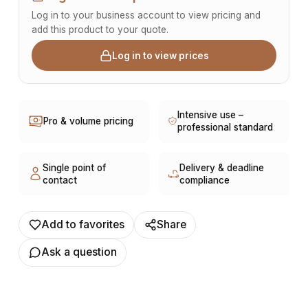
précisés, mais garantissent une robustesse adaptée à
Log in to your business account to view pricing and
une utilisation régulière en milieu professionnel. •
add this product to your quote.
Points techniques clés : - Espace acoustique pour 2
Log in to view prices
personnes. - Favorise la concentration et la
communication discrète. - Aspect design et haut de
gamme. - Couleurs : Non précisées. Finition & qualité :
L’ensemble présente un rendu soigné, reflétant un
Intensive use –
Pro & volume pricing
professional standard
souci du détail et une perception premium. Sa tenue
dans le temps en fait un choix judicieux pour les
entreprises souhaitant maintenir une image de qualité
Single point of
Delivery & deadline
contact
compliance
tout en optimisant le confort de leurs employés.
Informations complémentaires : Les dimensions et le
conditionnement de ce produit ne sont pas spécifiés.
Add to favorites
Share
Pour plus de précisions, nous vous invitons à nous
contacter directement. Supply8 accompagne les
Ask a question
professionnels de la restauration, de l’hôtellerie, de
l’événementiel et des environnements de travail dans
leurs projets d’aménagement, en France et à