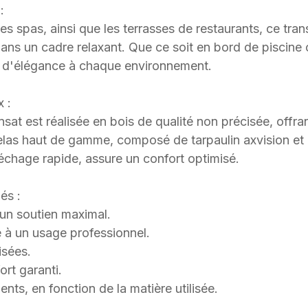
:
 les spas, ainsi que les terrasses de restaurants, ce tra
 dans un cadre relaxant. Que ce soit en bord de piscine o
 d'élégance à chaque environnement.
x :
nsat est réalisée en bois de qualité non précisée, offra
telas haut de gamme, composé de tarpaulin axvision e
échage rapide, assure un confort optimisé.
és :
 un soutien maximal.
 à un usage professionnel.
isées.
rt garanti.
nts, en fonction de la matière utilisée.