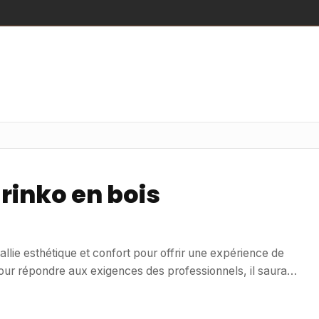
rinko en bois
allie esthétique et confort pour offrir une expérience de
our répondre aux exigences des professionnels, il saura
 Usage / destination : Idéal pour les
 les terrasses de restaurants, ce transat est conçu pour