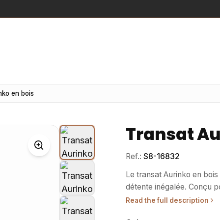
nko en bois
Transat Au
Ref.:
S8-16832
Le transat Aurinko en bois 
détente inégalée. Conçu p
s’intégrer harmonieusement dans tout espace. •
Read the full description
hôtels, les spas, ainsi que