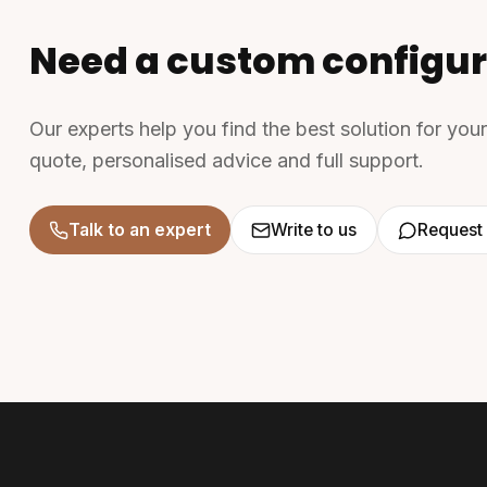
Need a custom configur
Our experts help you find the best solution for you
quote, personalised advice and full support.
Talk to an expert
Write to us
Request 