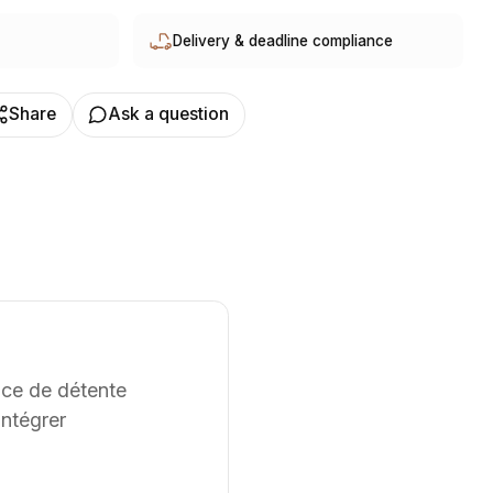
jet pouvant être conçu et ajusté selon les contraintes et
Delivery & deadline compliance
Share
Ask a question
ence de détente
intégrer