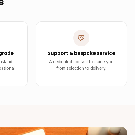
s
grade
Support & bespoke service
thstand
A dedicated contact to guide you
essional
from selection to delivery.