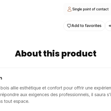
client. Nous pouvons également développer des solutions sur mesure à partir d’une
feuille blanche, chaque pro
Single point of contact
les usages spécifiques.
Add to favorites
About this product
n
bois allie esthétique et confort pour offrir une expéri
répondre aux exigences des professionnels, il saura s’
s tout espace.