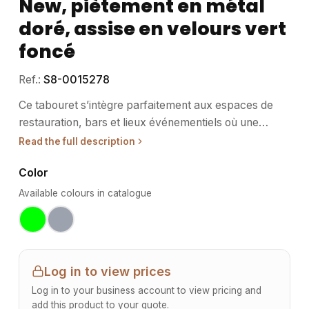
New, piètement en métal
doré, assise en velours vert
foncé
Ref.:
S8-0015278
Ce tabouret s’intègre parfaitement aux espaces de
restauration, bars et lieux événementiels où une
touche de raffinement est recherchée. • Usage /
Read the full description
destination : Pensé pour les établissements CHR
Color
(cafés, hôtels, restaurants) ainsi que pour les espaces
événementiels, ce tabouret facilite l’accueil et le
Available colours in catalogue
confort des convives. Son design soigné permet une
intégration harmonieuse dans des environnements
contemporains ou classiques. Il convient également
aux comptoirs de bureaux ou espaces de détente
Log in to view prices
professionnels. • Structure / matériaux : Le piètement
Log in to your business account to view pricing and
en métal, revêtu d’une finition dorée, assure
add this product to your quote.