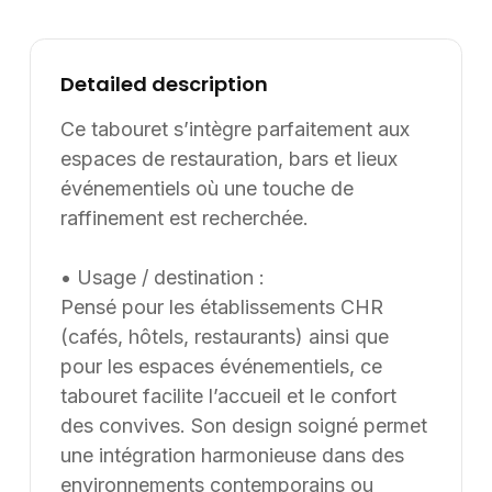
propose des adaptations sur mesure pour répondre
aux exigences spécifiques des professionnels.
Informations complémentaires : Dimensions /
Detailed description
données disponibles : VOLUME: 0,23. Supply8
accompagne les professionnels de la restauration, de
Ce tabouret s’intègre parfaitement aux
l’hôtellerie, de l’événementiel et des environnements
espaces de restauration, bars et lieux
de travail dans leurs projets d’aménagement, en
événementiels où une touche de
France et à l’international. Les modèles présentés au
raffinement est recherchée.
catalogue sont adaptables sur mesure, notamment en
termes de dimensions, de finitions et de coloris, selon
• Usage / destination :
les besoins du client. Nous pouvons également
Pensé pour les établissements CHR
développer des solutions sur mesure à partir d’une
(cafés, hôtels, restaurants) ainsi que
feuille blanche, chaque projet pouvant être conçu et
ajusté selon les contraintes et les usages spécifiques.
pour les espaces événementiels, ce
tabouret facilite l’accueil et le confort
des convives. Son design soigné permet
une intégration harmonieuse dans des
environnements contemporains ou