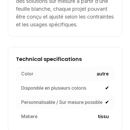
Le piètement repose sur quatre pieds coniques en bois Slib,
renforcés par des barres métalliques pour une meilleure stabilité.
L’assise rembourrée associe une mousse haute densité à un tissu
PatchEstrup coloris 24, résistant et facile d’entretien. Ce mariage de
matériaux assure confort et durabilité dans le temps.
• Points techniques clés :
- Hauteur totale : 107 cm
- Hauteur d’assise : 72 cm
- Largeur : 46 cm
- Profondeur : 50 cm
- Volume emballé : 0,279 m³
- Piètement en bois Slib conique
- Assise en tissu PatchEstrup coloris 24
- Mousse haute densité pour un confort optimal
Finition & qualité :
Le bois du piètement bénéficie d’une finition soignée qui met en
valeur sa teinte naturelle. Le tissu PatchEstrup, choisi pour sa
robustesse, présente un coloris 24 qui apporte une touche
contemporaine. L’ensemble conjugue esthétique et résistance, idéal
pour un usage professionnel quotidien.
Informations complémentaires :
Ce tabouret pèse un volume de 0,279 m³ une fois emballé, facilitant