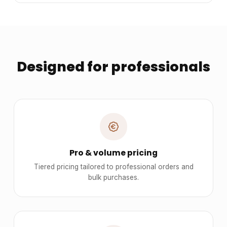
son transport et son stockage. Ses dimensions compactes permettent
une intégration aisée dans différents environnements. Des
personnalisations en coloris de tissu sont possibles sur demande,
pour mieux répondre aux besoins spécifiques des clients.
Informations complémentaires :
Dimensions / données disponibles : VOLUME: 0,279.
Supply8 accompagne les professionnels de la restauration, de
l’hôtellerie, de l’événementiel et des environnements de travail dans
leurs projets d’aménagement, en France et à l’international.
Les modèles présentés au catalogue sont adaptables sur mesure,
notamment en termes de dimensions, de finitions et de coloris, selon
les besoins du client.
Nous pouvons également développer des solutions sur mesure à
partir d’une feuille blanche, chaque projet pouvant être conçu et
ajusté selon les contraintes et les usages spécifiques.
Technical specifications
Color
autre
Disponible en plusieurs coloris
✔
Personnalisable / Sur mesure possible
✔