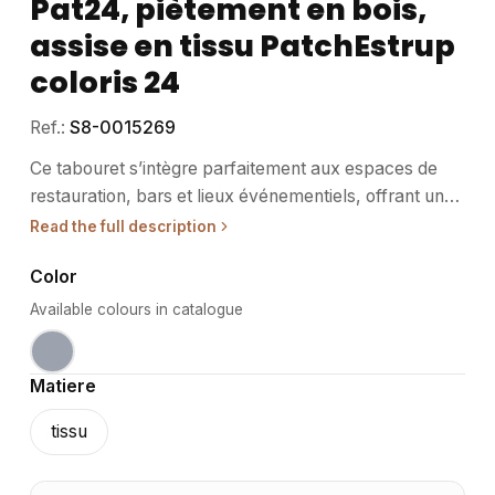
Ce tabouret s’intègre parfaitement aux espaces de restauration, bars
et lieux événementiels, offrant une assise confortable et un design
soigné pour accueillir clients et convives. • Usage / destination :
Adapté aux établissements de restauration, cafés et bars, ce tabouret
facilite l’aménagement de comptoirs et espaces hauts. Il convient
également aux événements nécessitant un mobilier à la fois pratique
et esthétique. Son design polyvalent permet un usage intensif tout en
conservant une allure moderne. • Structure / matériaux : Le
piètement repose sur quatre pieds coniques en bois Slib, renforcés
par des barres métalliques pour une meilleure stabilité. L’assise
rembourrée associe une mousse haute densité à un tissu PatchEstrup
coloris 24, résistant et facile d’entretien. Ce mariage de matériaux
assure confort et durabilité dans le temps. • Points techniques clés : -
Hauteur totale : 107 cm - Hauteur d’assise : 72 cm - Largeur : 46 cm
- Profondeur : 50 cm - Volume emballé : 0,279 m³ - Piètement en
bois Slib conique - Assise en tissu PatchEstrup coloris 24 - Mousse
haute densité pour un confort optimal Finition &amp; qualité : Le
bois du piètement bénéficie d’une finition soignée qui met en valeur
sa teinte naturelle. Le tissu PatchEstrup, choisi pour sa robustesse,
présente un coloris 24 qui apporte une touche contemporaine.
L’ensemble conjugue esthétique et résistance, idéal pour un usage
professionnel quotidien. Informations complémentaires : Ce tabouret
pèse un volume de 0,279 m³ une fois emballé, facilitant son
transport et son stockage. Ses dimensions compactes permettent une
intégration aisée dans différents environnements. Des