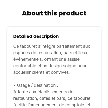
to your quote.
Log in to view prices