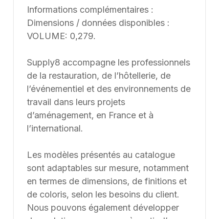
Delivery & deadline compliance
Add to favorites
Share
Ask a question
About this product
Detailed description
Ce tabouret s’intègre parfaitement aux espaces de restauration, bars
et lieux événementiels, offrant une assise confortable et un design
soigné pour accueillir clients et convives.
• Usage / destination :
Adapté aux établissements de restauration, cafés et bars, ce tabouret
facilite l’aménagement de comptoirs et espaces hauts. Il convient
également aux événements nécessitant un mobilier à la fois pratique
et esthétique. Son design polyvalent permet un usage intensif tout en
conservant une allure moderne.
• Structure / matériaux :