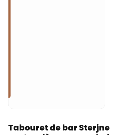
Tabouret de bar Sterjne Pat24,
piètement en bois, assise en
tissu PatchEstrup coloris 24
Ref.:
S8-0015269