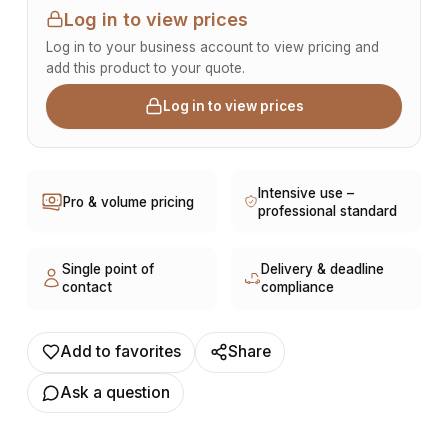
personnalisations en coloris de tissu sont possibles sur demande,
pour mieux répondre aux besoins spécifiques des clients.
Informations complémentaires : Dimensions / données disponibles :
VOLUME: 0,279. Supply8 accompagne les professionnels de la
restauration, de l’hôtellerie, de l’événementiel et des environnements
de travail dans leurs projets d’aménagement, en France et à
l’international. Les modèles présentés au catalogue sont adaptables
sur mesure, notamment en termes de dimensions, de finitions et de
coloris, selon les besoins du client. Nous pouvons également
développer des solutions sur mesure à partir d’une feuille blanche,
chaque projet pouvant être conçu et ajusté selon les contraintes et les
usages spécifiques.
Read the full description
Color
Available colours in catalogue
Matiere
tissu
Log in to view prices
Log in to your business account to view pricing and add this product