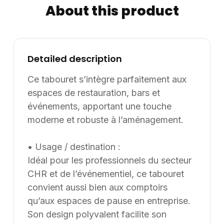
About this product
Informations complémentaires : Dimensions /
données disponibles : VOLUME: 0,232. Supply8
accompagne les professionnels de la restauration, de
l’hôtellerie, de l’événementiel et des environnements
Detailed description
de travail dans leurs projets d’aménagement, en
France et à l’international. Les modèles présentés au
Ce tabouret s’intègre parfaitement aux
catalogue sont adaptables sur mesure, notamment en
espaces de restauration, bars et
termes de dimensions, de finitions et de coloris, selon
événements, apportant une touche
les besoins du client. Nous pouvons également
moderne et robuste à l’aménagement.
développer des solutions sur mesure à partir d’une
feuille blanche, chaque projet pouvant être conçu et
• Usage / destination :
ajusté selon les contraintes et les usages spécifiques.
Idéal pour les professionnels du secteur
CHR et de l’événementiel, ce tabouret
convient aussi bien aux comptoirs
qu’aux espaces de pause en entreprise.
Son design polyvalent facilite son