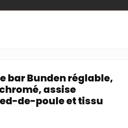
e bar Bunden réglable,
chromé, assise
ied-de-poule et tissu