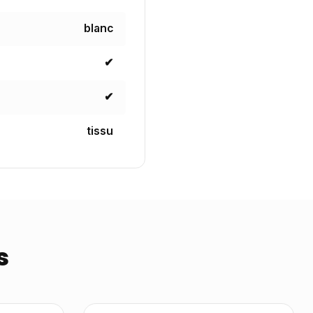
blanc
✔
✔
tissu
s