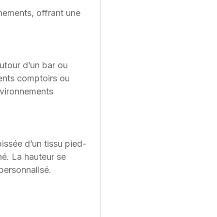
nements, offrant une
autour d’un bar ou
rents comptoirs ou
environnements
issée d’un tissu pied-
né. La hauteur se
personnalisé.