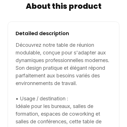
About this product
environnements de travail dans leurs projets
d’aménagement, en France et à l’international. Les
modèles présentés au catalogue sont adaptables sur
mesure, notamment en termes de dimensions, de
Detailed description
finitions et de coloris, selon les besoins du client. Nous
pouvons également développer des solutions sur
Découvrez notre table de réunion
mesure à partir d’une feuille blanche, chaque projet
modulable, conçue pour s'adapter aux
pouvant être conçu et ajusté selon les contraintes et
dynamiques professionnelles modernes.
les usages spécifiques.
Son design pratique et élégant répond
parfaitement aux besoins variés des
environnements de travail.
• Usage / destination :
Idéale pour les bureaux, salles de
formation, espaces de coworking et
salles de conférences, cette table de