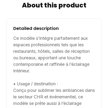
About this product
diamètre, adaptées aux espaces variés. Son volume
d’emballage de 0,04 m³ facilite le transport et la
manutention. Ce modèle peut être personnalisé en
fonction des besoins spécifiques des projets
Detailed description
d’aménagement. Informations complémentaires :
Dimensions / données disponibles : VOLUME: 0,04.
Ce modèle s’intègre parfaitement aux
Supply8 accompagne les professionnels de la
espaces professionnels tels que les
restauration, de l’hôtellerie, de l’événementiel et des
restaurants, hôtels, salles de réception
environnements de travail dans leurs projets
ou bureaux, apportant une touche
d’aménagement, en France et à l’international. Les
contemporaine et raffinée à l’éclairage
modèles présentés au catalogue sont adaptables sur
intérieur.
mesure, notamment en termes de dimensions, de
finitions et de coloris, selon les besoins du client. Nous
• Usage / destination :
pouvons également développer des solutions sur
Conçu pour sublimer les ambiances dans
mesure à partir d’une feuille blanche, chaque projet
pouvant être conçu et ajusté selon les contraintes et
le secteur CHR et événementiel, ce
les usages spécifiques.
modèle se prête aussi à l’éclairage