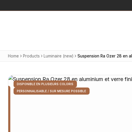
Home
Products
Luminaire (new)
Suspension Ra Ozer 28 en 
Disponible en plusieurs coloris
Personnalisable / Sur mesure possible