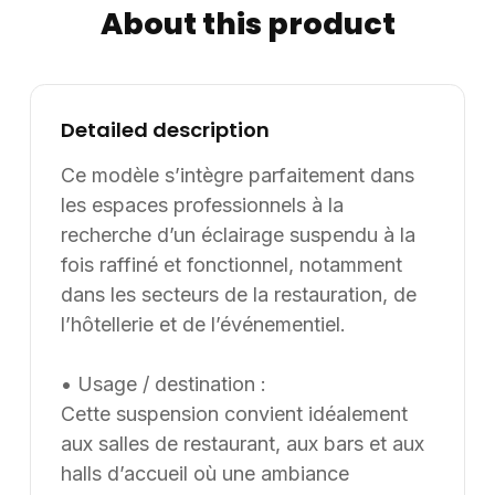
About this product
rendu esthétique soigné, fidèle aux exigences des
environnements professionnels. La qualité des
matériaux et de la finition garantit une résistance à
l’usage quotidien. Informations complémentaires : Le
Detailed description
diamètre de 30 cm permet une installation aisée dans
divers types de plafonds et volumes. Son poids et son
Ce modèle s’intègre parfaitement dans
volume de 0,047 m3 facilitent la manutention et la
les espaces professionnels à la
pose. Ce modèle peut être adapté en dimensions et
recherche d’un éclairage suspendu à la
finitions selon les besoins spécifiques des projets
fois raffiné et fonctionnel, notamment
d’aménagement. Supply8 propose également des
dans les secteurs de la restauration, de
développements sur mesure pour répondre aux
l’hôtellerie et de l’événementiel.
contraintes particulières. Informations
complémentaires : Dimensions / données disponibles :
• Usage / destination :
diamètre 30 cm ; VOLUME: 0,047 m3. Supply8
Cette suspension convient idéalement
accompagne les professionnels de la restauration, de
l’hôtellerie, de l’événementiel et des environnements
aux salles de restaurant, aux bars et aux
de travail dans leurs projets d’aménagement, en
halls d’accueil où une ambiance