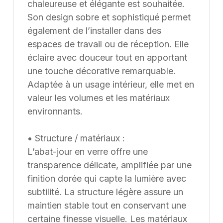
France et à l’international. Les modèles présentés au
chaleureuse et élégante est souhaitée.
catalogue sont adaptables sur mesure, notamment en
Son design sobre et sophistiqué permet
termes de dimensions, de finitions et de coloris, selon
également de l’installer dans des
les besoins du client. Nous pouvons également
espaces de travail ou de réception. Elle
développer des solutions sur mesure à partir d’une
éclaire avec douceur tout en apportant
feuille blanche, chaque projet pouvant être conçu et
une touche décorative remarquable.
ajusté selon les contraintes et les usages spécifiques.
Adaptée à un usage intérieur, elle met en
valeur les volumes et les matériaux
environnants.
• Structure / matériaux :
L’abat-jour en verre offre une
transparence délicate, amplifiée par une
finition dorée qui capte la lumière avec
subtilité. La structure légère assure un
maintien stable tout en conservant une
certaine finesse visuelle. Les matériaux