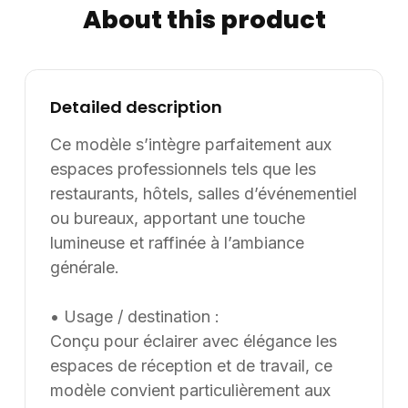
About this product
présente un diamètre compact de 25 cm, idéal pour
s’intégrer dans des espaces variés. Son poids maîtrisé
facilite la pose et le déplacement selon les besoins
d’aménagement. Informations complémentaires :
Detailed description
Dimensions / données disponibles : VOLUME: 0,064
m3. Supply8 accompagne les professionnels de la
Ce modèle s’intègre parfaitement aux
restauration, de l’hôtellerie, de l’événementiel et des
espaces professionnels tels que les
environnements de travail dans leurs projets
restaurants, hôtels, salles d’événementiel
d’aménagement, en France et à l’international. Les
ou bureaux, apportant une touche
modèles présentés au catalogue sont adaptables sur
lumineuse et raffinée à l’ambiance
mesure, notamment en termes de dimensions, de
générale.
finitions et de coloris, selon les besoins du client. Nous
pouvons également développer des solutions sur
• Usage / destination :
mesure à partir d’une feuille blanche, chaque projet
Conçu pour éclairer avec élégance les
pouvant être conçu et ajusté selon les contraintes et
les usages spécifiques.
espaces de réception et de travail, ce
modèle convient particulièrement aux