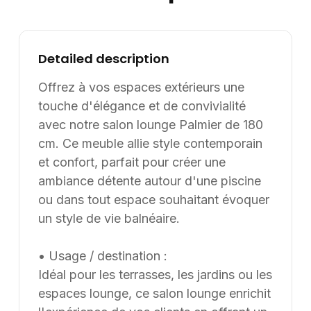
d’aménagement, en France et à l’international. Les
modèles présentés au catalogue sont adaptables sur
mesure, notamment en termes de dimensions, de
Detailed description
finitions et de coloris, selon les besoins du client. Nous
pouvons également développer des solutions sur
Offrez à vos espaces extérieurs une
mesure à partir d’une feuille blanche, chaque projet
touche d'élégance et de convivialité
pouvant être conçu et ajusté selon les contraintes et
avec notre salon lounge Palmier de 180
les usages spécifiques.
cm. Ce meuble allie style contemporain
et confort, parfait pour créer une
ambiance détente autour d'une piscine
ou dans tout espace souhaitant évoquer
un style de vie balnéaire.
• Usage / destination :
Idéal pour les terrasses, les jardins ou les
espaces lounge, ce salon lounge enrichit