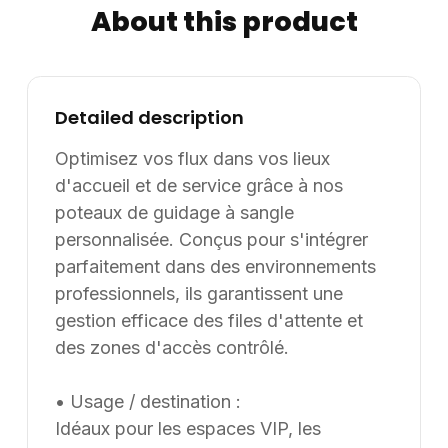
About this product
l’événementiel et des environnements de travail dans
leurs projets d’aménagement, en France et à
l’international. Les modèles présentés au catalogue
sont adaptables sur mesure, notamment en termes de
Detailed description
dimensions, de finitions et de coloris, selon les besoins
du client. Nous pouvons également développer des
Optimisez vos flux dans vos lieux
solutions sur mesure à partir d’une feuille blanche,
d'accueil et de service grâce à nos
chaque projet pouvant être conçu et ajusté selon les
poteaux de guidage à sangle
contraintes et les usages spécifiques.
personnalisée. Conçus pour s'intégrer
parfaitement dans des environnements
professionnels, ils garantissent une
gestion efficace des files d'attente et
des zones d'accès contrôlé.
• Usage / destination :
Idéaux pour les espaces VIP, les