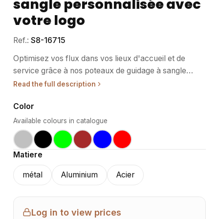
sangle personnalisée avec
votre logo
Ref.:
S8-16715
Optimisez vos flux dans vos lieux d'accueil et de
service grâce à nos poteaux de guidage à sangle
personnalisée. Conçus pour s'intégrer parfaitement
Read the full description
dans des environnements professionnels, ils
Color
garantissent une gestion efficace des files d'attente et
des zones d'accès contrôlé. • Usage / destination :
Available colours in catalogue
Idéaux pour les espaces VIP, les événements ou les
lieux de passage fréquent comme les hôtels et salons,
Matiere
ces poteaux sont parfaits pour réguler le mouvement
des personnes tout en préservant une ambiance
métal
Aluminium
Acier
professionnelle. • Structure / matériaux : Fabriqués
en métal, ces poteaux de guidage allient robustesse
et esthétisme. Leur matière garantit une longue
Log in to view prices
durabilité, essentielle dans un cadre professionnel. •