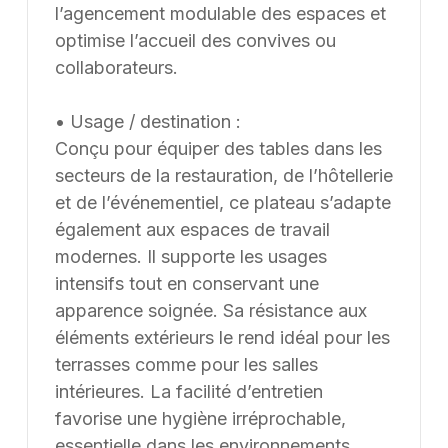
particulier, ce qui réduit les coûts d’exploitation.
l’agencement modulable des espaces et
Supply8 propose également des options sur mesure
optimise l’accueil des convives ou
selon les besoins spécifiques des clients. Supply8
collaborateurs.
accompagne les professionnels de la restauration, de
l’hôtellerie, de l’événementiel et des environnements
• Usage / destination :
de travail dans leurs projets d’aménagement, en
Conçu pour équiper des tables dans les
France et à l’international. Les modèles présentés au
secteurs de la restauration, de l’hôtellerie
catalogue sont adaptables sur mesure, notamment en
et de l’événementiel, ce plateau s’adapte
termes de dimensions, de finitions et de coloris, selon
également aux espaces de travail
les besoins du client. Nous pouvons également
modernes. Il supporte les usages
développer des solutions sur mesure à partir d’une
intensifs tout en conservant une
feuille blanche, chaque projet pouvant être conçu et
ajusté selon les contraintes et les usages spécifiques.
apparence soignée. Sa résistance aux
éléments extérieurs le rend idéal pour les
terrasses comme pour les salles
intérieures. La facilité d’entretien
favorise une hygiène irréprochable,
essentielle dans les environnements