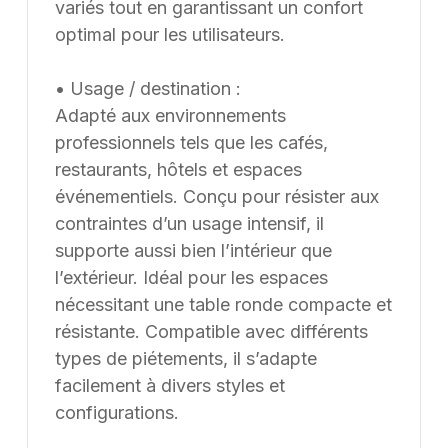
Dimensions / données disponibles : diamètre 70 cm.
variés tout en garantissant un confort
Supply8 accompagne les professionnels de la
optimal pour les utilisateurs.
restauration, de l’hôtellerie, de l’événementiel et des
environnements de travail dans leurs projets
• Usage / destination :
d’aménagement, en France et à l’international. Les
Adapté aux environnements
modèles présentés au catalogue sont adaptables sur
professionnels tels que les cafés,
mesure, notamment en termes de dimensions, de
restaurants, hôtels et espaces
finitions et de coloris, selon les besoins du client. Nous
événementiels. Conçu pour résister aux
pouvons également développer des solutions sur
contraintes d’un usage intensif, il
mesure à partir d’une feuille blanche, chaque projet
supporte aussi bien l’intérieur que
pouvant être conçu et ajusté selon les contraintes et
les usages spécifiques.
l’extérieur. Idéal pour les espaces
nécessitant une table ronde compacte et
résistante. Compatible avec différents
types de piétements, il s’adapte
facilement à divers styles et
configurations.