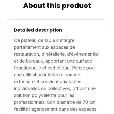
About this product
touche élégante et naturelle, tout en facilitant
l’entretien. La surface ne nécessite aucun traitement
particulier, garantissant un usage sans contrainte. Sa
résistance aux UV permet de conserver durablement
Detailed description
ses couleurs, même en extérieur. Ce plateau conjugue
esthétique et robustesse pour répondre aux
Ce plateau de table s’intègre
exigences des professionnels. Informations
parfaitement aux espaces de
complémentaires : Le diamètre de 70 cm offre un
restauration, d’hôtellerie, d’événementiel
compromis idéal entre compacité et fonctionnalité.
et de bureaux, apportant une surface
Adaptable à différents types de piétements en métal,
fonctionnelle et esthétique. Pensé pour
PVC ou bois, il s’intègre aisément dans de nombreux
une utilisation intérieure comme
environnements. Supply8 propose également des
extérieure, il convient aux tables
personnalisations sur mesure, notamment en
individuelles ou collectives, offrant une
dimensions et finitions, pour répondre aux besoins
solution polyvalente pour les
spécifiques. Il est recommandé d’éviter l’exposition
prolongée directe aux intempéries pour préserver la
professionnels. Son diamètre de 70 cm
qualité du plateau. Informations complémentaires :
facilite l’agencement dans des espaces