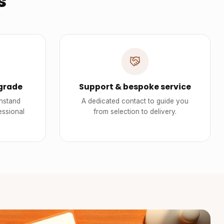
s
grade
Support & bespoke service
thstand
A dedicated contact to guide you
essional
from selection to delivery.