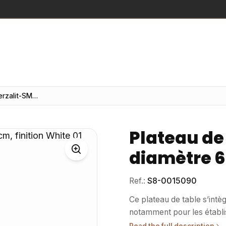
Plateau de table Werzalit-SM rond, diamètre 60 cm, finition White 01
Plateau de
diamètre 60
Ref.:
S8-0015090
Ce plateau de table s’int
notamment pour les établi
les bureaux, en apportant 