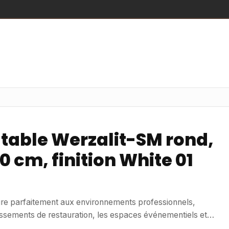
 table Werzalit-SM rond,
 cm, finition White 01
ègre parfaitement aux environnements professionnels,
ssements de restauration, les espaces événementiels et
une surface fonctionnelle et esthétique. Adapté à un