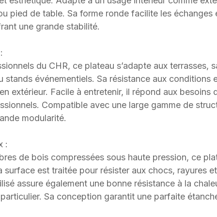
et esthétique. Adapté à un usage intérieur comme extéri
ou pied de table. Sa forme ronde facilite les échanges 
frant une grande stabilité.
:
sionnels du CHR, ce plateau s’adapte aux terrasses, sa
 stands événementiels. Sa résistance aux conditions e
en extérieur. Facile à entretenir, il répond aux besoins
ssionnels. Compatible avec une large gamme de struct
rande modularité.
x :
fibres de bois compressées sous haute pression, ce pla
 surface est traitée pour résister aux chocs, rayures e
lisé assure également une bonne résistance à la chaleu
 particulier. Sa conception garantit une parfaite étanch