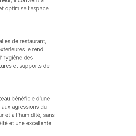
eur, il convient à
et optimise l’espace
lles de restaurant,
xtérieures le rend
 d’hygiène des
ures et supports de
teau bénéficie d’une
t aux agressions du
r et à l’humidité, sans
éité et une excellente