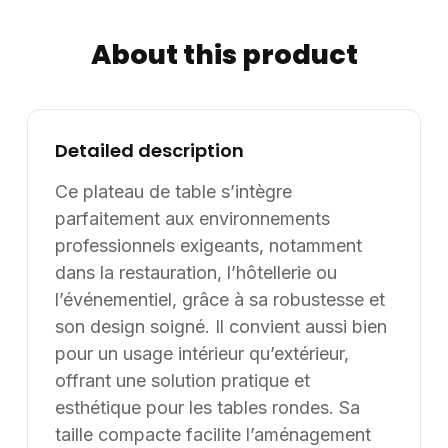
Adapté à un usage intérieur et extérieur Finition &amp;
qualité : La finition Roligt White 178 offre un rendu clair
About this product
et élégant, idéal pour un rendu lumineux et moderne.
Sa surface lisse assure une hygiène optimale et un
nettoyage rapide. La qualité Werzalit garantit une
tenue durable dans le temps, même en conditions
Detailed description
d’utilisation intensives. Ce plateau allie esthétique et
fonctionnalité pour valoriser tous types d’espaces
Ce plateau de table s’intègre
professionnels. Informations complémentaires : Le
parfaitement aux environnements
diamètre de 70 cm permet une intégration facile dans
professionnels exigeants, notamment
des espaces variés, tout en offrant une surface
dans la restauration, l’hôtellerie ou
suffisante pour un usage quotidien. Ce plateau de
l’événementiel, grâce à sa robustesse et
table peut être associé à différentes bases en métal,
son design soigné. Il convient aussi bien
aluminium ou PVC selon les besoins. Aucune
pour un usage intérieur qu’extérieur,
maintenance spécifique n’est requise, ce qui simplifie
offrant une solution pratique et
son exploitation dans les environnements
esthétique pour les tables rondes. Sa
professionnels. Informations complémentaires :
Dimensions / données disponibles : diamètre 70 cm.
taille compacte facilite l’aménagement