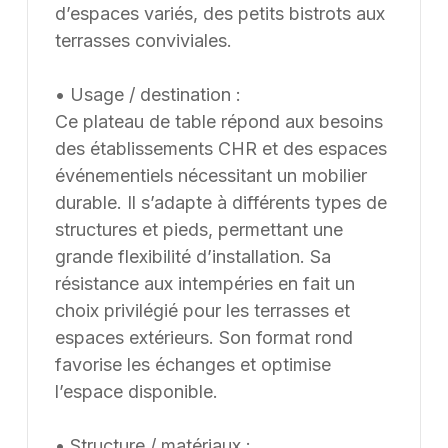
Supply8 accompagne les professionnels de la
d’espaces variés, des petits bistrots aux
restauration, de l’hôtellerie, de l’événementiel et des
terrasses conviviales.
environnements de travail dans leurs projets
d’aménagement, en France et à l’international. Les
• Usage / destination :
modèles présentés au catalogue sont adaptables sur
Ce plateau de table répond aux besoins
mesure, notamment en termes de dimensions, de
des établissements CHR et des espaces
finitions et de coloris, selon les besoins du client. Nous
événementiels nécessitant un mobilier
pouvons également développer des solutions sur
durable. Il s’adapte à différents types de
mesure à partir d’une feuille blanche, chaque projet
structures et pieds, permettant une
pouvant être conçu et ajusté selon les contraintes et
grande flexibilité d’installation. Sa
les usages spécifiques.
résistance aux intempéries en fait un
choix privilégié pour les terrasses et
espaces extérieurs. Son format rond
favorise les échanges et optimise
l’espace disponible.
• Structure / matériaux :