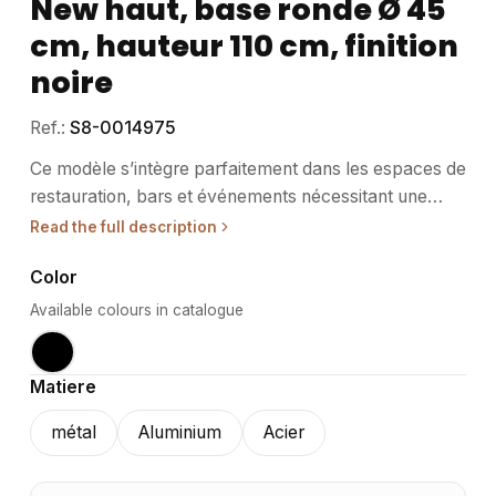
New haut, base ronde Ø 45
cm, hauteur 110 cm, finition
noire
Ref.:
S8-0014975
Ce modèle s’intègre parfaitement dans les espaces de
restauration, bars et événements nécessitant une
table haute stable et élégante. • Usage / destination :
Read the full description
Conçu pour accueillir des plateaux de table dans les
Color
environnements professionnels tels que les cafés,
restaurants, hôtels et lieux événementiels. Adapté à
Available colours in catalogue
une utilisation en intérieur ou en extérieur protégé, il
facilite la création d’espaces conviviaux et
Matiere
fonctionnels. Son design sobre permet une intégration
aisée dans différents styles de décoration. • Structure
métal
Aluminium
Acier
/ matériaux : La colonne et la base sont en fer peint,
assurant robustesse et durabilité. La base ronde de