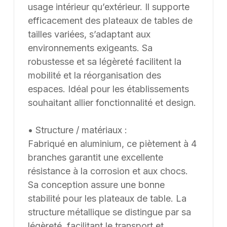
l’événementiel et des environnements de travail dans
usage intérieur qu’extérieur. Il supporte
leurs projets d’aménagement, en France et à
efficacement des plateaux de tables de
l’international. Les modèles présentés au catalogue
tailles variées, s’adaptant aux
sont adaptables sur mesure, notamment en termes de
environnements exigeants. Sa
dimensions, de finitions et de coloris, selon les besoins
robustesse et sa légèreté facilitent la
du client. Nous pouvons également développer des
mobilité et la réorganisation des
solutions sur mesure à partir d’une feuille blanche,
espaces. Idéal pour les établissements
chaque projet pouvant être conçu et ajusté selon les
souhaitant allier fonctionnalité et design.
contraintes et les usages spécifiques.
• Structure / matériaux :
Fabriqué en aluminium, ce piètement à 4
branches garantit une excellente
résistance à la corrosion et aux chocs.
Sa conception assure une bonne
stabilité pour les plateaux de table. La
structure métallique se distingue par sa
légèreté, facilitant le transport et