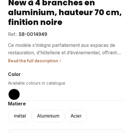
New à 4 branches en
aluminium, hauteur 70 cm,
finition noire
Ref.:
S8-0014949
Ce modèle s’intègre parfaitement aux espaces de
restauration, d’hôtellerie et d’événementiel, offrant
une base stable et élégante pour différentes
Read the full description
configurations de tables. • Usage / destination : Conçu
Color
pour les professionnels du secteur CHR et de
l’événementiel, ce piètement convient aussi bien pour
Available colours in catalogue
un usage intérieur qu’extérieur. Il supporte
efficacement des plateaux de tables de tailles
Matiere
variées, s’adaptant aux environnements exigeants. Sa
robustesse et sa légèreté facilitent la mobilité et la
métal
Aluminium
Acier
réorganisation des espaces. Idéal pour les
établissements souhaitant allier fonctionnalité et