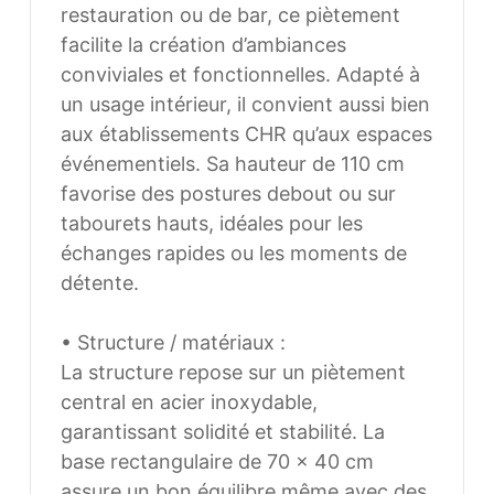
mesure, notamment en termes de dimensions, de
restauration ou de bar, ce piètement
finitions et de coloris, selon les besoins du client. Nous
facilite la création d’ambiances
pouvons également développer des solutions sur
conviviales et fonctionnelles. Adapté à
mesure à partir d’une feuille blanche, chaque projet
un usage intérieur, il convient aussi bien
pouvant être conçu et ajusté selon les contraintes et
aux établissements CHR qu’aux espaces
les usages spécifiques.
événementiels. Sa hauteur de 110 cm
favorise des postures debout ou sur
tabourets hauts, idéales pour les
échanges rapides ou les moments de
détente.
• Structure / matériaux :
La structure repose sur un piètement
central en acier inoxydable, garantissant
solidité et stabilité. La base rectangulaire
de 70 × 40 cm assure un bon équilibre
même avec des plateaux de dimensions