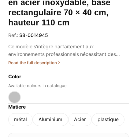
haut en acier inoxydable,
base rectangulaire 70 × 40
cm, hauteur 110 cm
Ref.:
S8-0014945
Ce modèle s’intègre parfaitement aux environnements
professionnels nécessitant des tables hautes robustes
et élégantes, notamment dans les secteurs de la
Read the full description
restauration, de l’hôtellerie et de l’événementiel. •
Color
Usage / destination : Conçu pour accueillir des
plateaux de tables hautes dans les espaces de
Available colours in catalogue
restauration ou de bar, ce piètement facilite la
création d’ambiances conviviales et fonctionnelles.
Matiere
Adapté à un usage intérieur, il convient aussi bien aux
établissements CHR qu’aux espaces événementiels.
métal
Aluminium
Acier
plastique
Sa hauteur de 110 cm favorise des postures debout
ou sur tabourets hauts, idéales pour les échanges