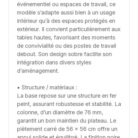
feuille blanche, chaque projet pouvant être conçu et
événementiel ou espaces de travail, ce
ajusté selon les contraintes et les usages spécifiques.
modèle s’adapte aussi bien à un usage
intérieur qu’à des espaces protégés en
extérieur. Il convient particulièrement aux
tables hautes, favorisant des moments
de convivialité ou des postes de travail
debout. Son design sobre facilite son
intégration dans divers styles
d’aménagement.
• Structure / matériaux :
La base repose sur une structure en fer
peint, assurant robustesse et stabilité. La
colonne, d’un diamètre de 76 mm,
garantit un bon maintien du plateau. Le
piètement carré de 56 × 56 cm offre un
appui solide et équilibré. La finition noire