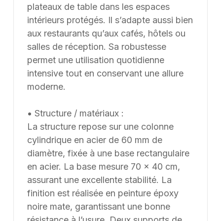
mesure à partir d’une feuille blanche, chaque projet
plateaux de table dans les espaces
pouvant être conçu et ajusté selon les contraintes et
intérieurs protégés. Il s’adapte aussi bien
les usages spécifiques.
aux restaurants qu’aux cafés, hôtels ou
salles de réception. Sa robustesse
permet une utilisation quotidienne
intensive tout en conservant une allure
moderne.
• Structure / matériaux :
La structure repose sur une colonne
cylindrique en acier de 60 mm de
diamètre, fixée à une base rectangulaire
en acier. La base mesure 70 × 40 cm,
assurant une excellente stabilité. La
finition est réalisée en peinture époxy
noire mate, garantissant une bonne
résistance à l’usure. Deux supports de