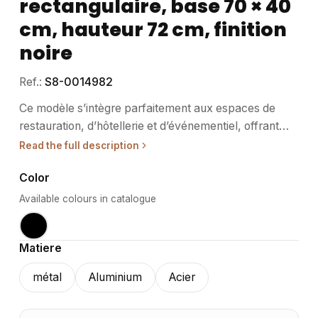
rectangulaire, base 70 × 40
cm, hauteur 72 cm, finition
noire
Ref.:
S8-0014982
Ce modèle s’intègre parfaitement aux espaces de
restauration, d’hôtellerie et d’événementiel, offrant
une base stable et esthétique pour des plateaux de
Read the full description
table rectangulaires. • Usage / destination : Conçu
Color
pour les professionnels du mobilier CHR et
événementiel, ce piètement supporte efficacement
Available colours in catalogue
des plateaux de table dans les espaces intérieurs
protégés. Il s’adapte aussi bien aux restaurants qu’aux
Matiere
cafés, hôtels ou salles de réception. Sa robustesse
permet une utilisation quotidienne intensive tout en
métal
Aluminium
Acier
conservant une allure moderne. • Structure /
matériaux : La structure repose sur une colonne