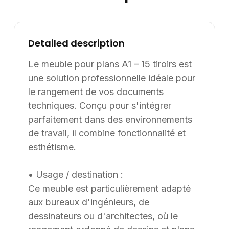
l’international. Les modèles présentés au catalogue
sont adaptables sur mesure, notamment en termes de
dimensions, de finitions et de coloris, selon les besoins
Detailed description
du client. Nous pouvons également développer des
solutions sur mesure à partir d’une feuille blanche,
Le meuble pour plans A1 – 15 tiroirs est
chaque projet pouvant être conçu et ajusté selon les
une solution professionnelle idéale pour
contraintes et les usages spécifiques.
le rangement de vos documents
techniques. Conçu pour s'intégrer
parfaitement dans des environnements
de travail, il combine fonctionnalité et
esthétisme.
• Usage / destination :
Ce meuble est particulièrement adapté
aux bureaux d'ingénieurs, de
dessinateurs ou d'architectes, où le