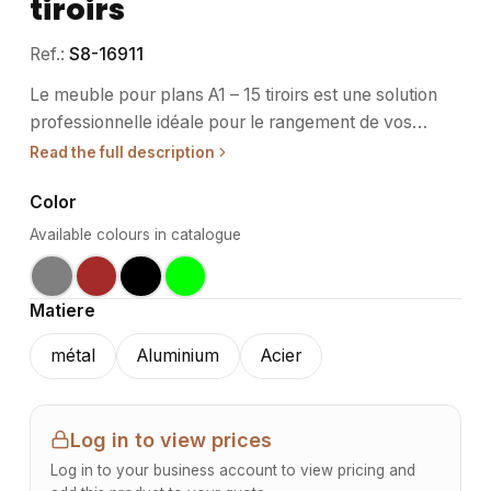
tiroirs
Ref.:
S8-16911
Le meuble pour plans A1 – 15 tiroirs est une solution
professionnelle idéale pour le rangement de vos
documents techniques. Conçu pour s'intégrer
Read the full description
parfaitement dans des environnements de travail, il
Color
combine fonctionnalité et esthétisme. • Usage /
destination : Ce meuble est particulièrement adapté
Available colours in catalogue
aux bureaux d'ingénieurs, de dessinateurs ou
d'architectes, où le rangement ordonné de dessins et
Matiere
plans est crucial. Sa conception en fait un allié idéal
pour les espaces de travail nécessitant une
métal
Aluminium
Acier
organisation rigoureuse. • Structure / matériaux : La
structure du meuble est réalisée en métal, assurant à
la fois robustesse et durabilité. Bien que les
Log in to view prices
caractéristiques spécifiques des matériaux ne soient
Log in to your business account to view pricing and
pas précisées, la construction de type professionnel