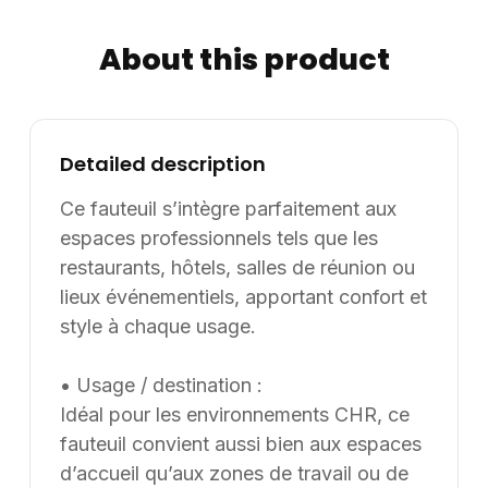
complémentaires : Ce fauteuil présente un
encombrement maîtrisé, facilitant son intégration
About this product
même dans des espaces restreints. Son poids
équilibré permet un déplacement aisé sans
compromettre sa stabilité. Disponible sur demande, il
peut être personnalisé en dimensions, finitions et
Detailed description
coloris pour répondre au mieux aux spécificités de
chaque projet. Informations complémentaires :
Ce fauteuil s’intègre parfaitement aux
Dimensions / données disponibles : VOLUME: 0,1944.
espaces professionnels tels que les
Supply8 accompagne les professionnels de la
restaurants, hôtels, salles de réunion ou
restauration, de l’hôtellerie, de l’événementiel et des
lieux événementiels, apportant confort et
environnements de travail dans leurs projets
style à chaque usage.
d’aménagement, en France et à l’international. Les
modèles présentés au catalogue sont adaptables sur
• Usage / destination :
mesure, notamment en termes de dimensions, de
Idéal pour les environnements CHR, ce
finitions et de coloris, selon les besoins du client. Nous
fauteuil convient aussi bien aux espaces
pouvons également développer des solutions sur
mesure à partir d’une feuille blanche, chaque projet
d’accueil qu’aux zones de travail ou de