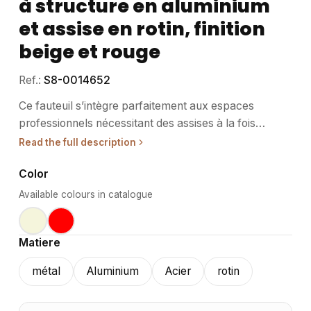
à structure en aluminium
et assise en rotin, finition
beige et rouge
Ref.:
S8-0014652
Ce fauteuil s’intègre parfaitement aux espaces
professionnels nécessitant des assises à la fois
pratiques et esthétiques, comme les restaurants, les
Read the full description
salles d’événementiel ou les terrasses couvertes. •
Color
Usage / destination : Adapté à un usage intensif, ce
fauteuil convient idéalement aux environnements de
Available colours in catalogue
restauration, d’hôtellerie et d’événementiel. Sa
conception empilable facilite le rangement et optimise
Matiere
l’espace. Il s’adapte aussi bien aux espaces intérieurs
qu’aux zones protégées des intempéries. Son design
métal
Aluminium
Acier
rotin
permet une intégration harmonieuse dans divers
styles d’aménagement. • Structure / matériaux : La