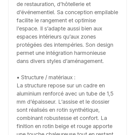
termes de dimensions, de finitions et de coloris, selon
de restauration, d’hôtellerie et
les besoins du client. Nous pouvons également
d’événementiel. Sa conception empilable
développer des solutions sur mesure à partir d’une
facilite le rangement et optimise
feuille blanche, chaque projet pouvant être conçu et
l’espace. Il s’adapte aussi bien aux
ajusté selon les contraintes et les usages spécifiques.
espaces intérieurs qu’aux zones
protégées des intempéries. Son design
permet une intégration harmonieuse
dans divers styles d’aménagement.
• Structure / matériaux :
La structure repose sur un cadre en
aluminium renforcé avec un tube de 1,5
mm d’épaisseur. L’assise et le dossier
sont réalisés en rotin synthétique,
combinant robustesse et confort. La
finition en rotin beige et rouge apporte
une touche chaleureuse tout en restant