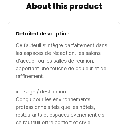
About this product
correspondre aux chartes graphiques des
établissements. Informations complémentaires :
Dimensions / données disponibles : VOLUME: 0,222.
Supply8 accompagne les professionnels de la
Detailed description
restauration, de l’hôtellerie, de l’événementiel et des
environnements de travail dans leurs projets
Ce fauteuil s’intègre parfaitement dans
d’aménagement, en France et à l’international. Les
les espaces de réception, les salons
modèles présentés au catalogue sont adaptables sur
d’accueil ou les salles de réunion,
mesure, notamment en termes de dimensions, de
apportant une touche de couleur et de
finitions et de coloris, selon les besoins du client. Nous
raffinement.
pouvons également développer des solutions sur
mesure à partir d’une feuille blanche, chaque projet
• Usage / destination :
pouvant être conçu et ajusté selon les contraintes et
Conçu pour les environnements
les usages spécifiques.
professionnels tels que les hôtels,
restaurants et espaces événementiels,
ce fauteuil offre confort et style. Il