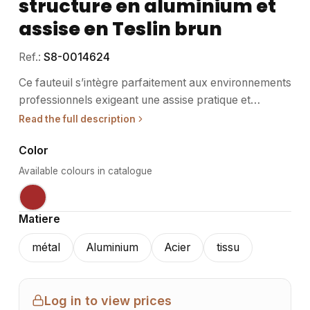
structure en aluminium et
assise en Teslin brun
Ref.:
S8-0014624
Ce fauteuil s’intègre parfaitement aux environnements
professionnels exigeant une assise pratique et
résistante, idéale pour la restauration, l’hôtellerie ou
Read the full description
les espaces événementiels. • Usage / destination :
Color
Conçu pour un usage intérieur et extérieur, ce fauteuil
répond aux besoins des établissements CHR et des
Available colours in catalogue
organisateurs d’événements. Son caractère empilable
facilite le rangement et le transport lors des
Matiere
configurations modulables. Adapté aux espaces
professionnels, il offre confort et robustesse pour un
métal
Aluminium
Acier
tissu
usage fréquent. • Structure / matériaux : La structure
en aluminium garantit légèreté et solidité tout en
résistant aux conditions extérieures. L’assise en Teslin
Log in to view prices
brun, matière technique, assure une bonne résistance