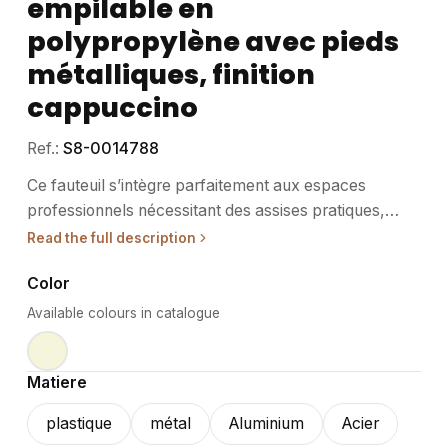
empilable en
polypropylène avec pieds
métalliques, finition
cappuccino
Ref.:
S8-0014788
Ce fauteuil s’intègre parfaitement aux espaces
professionnels nécessitant des assises pratiques,
durables et faciles à entretenir, comme les
Read the full description
restaurants, les hôtels, les salles de réunion ou les
Color
événements. • Usage / destination : Pensé pour un
usage intérieur et extérieur, ce fauteuil convient
Available colours in catalogue
particulièrement aux secteurs de la restauration, de
l’hôtellerie et de l’événementiel. Sa conception
Matiere
empilable facilite le rangement et optimise l’espace.
Adapté aux environnements professionnels, il offre
plastique
métal
Aluminium
Acier
confort et robustesse pour un usage intensif au