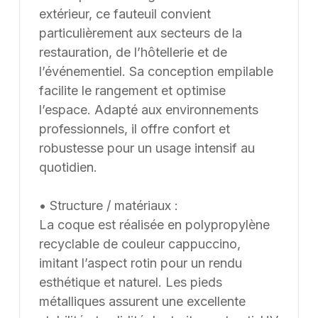
finitions et de coloris, selon les besoins du client. Nous
extérieur, ce fauteuil convient
pouvons également développer des solutions sur
particulièrement aux secteurs de la
mesure à partir d’une feuille blanche, chaque projet
restauration, de l’hôtellerie et de
pouvant être conçu et ajusté selon les contraintes et
l’événementiel. Sa conception empilable
les usages spécifiques.
facilite le rangement et optimise
l’espace. Adapté aux environnements
professionnels, il offre confort et
robustesse pour un usage intensif au
quotidien.
• Structure / matériaux :
La coque est réalisée en polypropylène
recyclable de couleur cappuccino,
imitant l’aspect rotin pour un rendu
esthétique et naturel. Les pieds
métalliques assurent une excellente