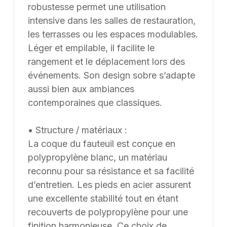
de travail dans leurs projets d’aménagement, en
robustesse permet une utilisation
France et à l’international. Les modèles présentés au
intensive dans les salles de restauration,
catalogue sont adaptables sur mesure, notamment en
les terrasses ou les espaces modulables.
termes de dimensions, de finitions et de coloris, selon
Léger et empilable, il facilite le
les besoins du client. Nous pouvons également
rangement et le déplacement lors des
développer des solutions sur mesure à partir d’une
événements. Son design sobre s’adapte
feuille blanche, chaque projet pouvant être conçu et
aussi bien aux ambiances
ajusté selon les contraintes et les usages spécifiques.
contemporaines que classiques.
• Structure / matériaux :
La coque du fauteuil est conçue en
polypropylène blanc, un matériau
reconnu pour sa résistance et sa facilité
d’entretien. Les pieds en acier assurent
une excellente stabilité tout en étant
recouverts de polypropylène pour une
finition harmonieuse. Ce choix de