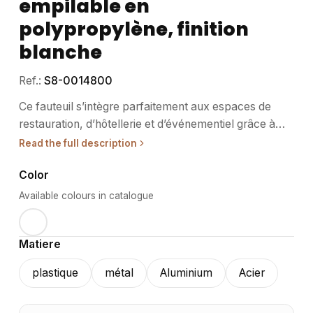
empilable en
polypropylène, finition
blanche
Ref.:
S8-0014800
Ce fauteuil s’intègre parfaitement aux espaces de
restauration, d’hôtellerie et d’événementiel grâce à
son design fonctionnel et sa facilité d’empilage. •
Read the full description
Usage / destination : Adapté aux environnements
Color
intérieurs comme extérieurs, ce fauteuil répond aux
besoins des professionnels du secteur CHR et
Available colours in catalogue
événementiel. Sa robustesse permet une utilisation
intensive dans les salles de restauration, les terrasses
Matiere
ou les espaces modulables. Léger et empilable, il
facilite le rangement et le déplacement lors des
plastique
métal
Aluminium
Acier
événements. Son design sobre s’adapte aussi bien
aux ambiances contemporaines que classiques. •