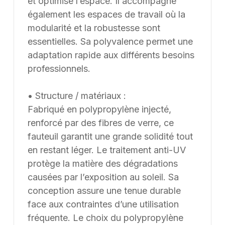
et optimise l’espace. Il accompagne
les besoins du client. Nous pouvons également
également les espaces de travail où la
développer des solutions sur mesure à partir d’une
modularité et la robustesse sont
feuille blanche, chaque projet pouvant être conçu et
essentielles. Sa polyvalence permet une
ajusté selon les contraintes et les usages spécifiques.
adaptation rapide aux différents besoins
professionnels.
• Structure / matériaux :
Fabriqué en polypropylène injecté,
renforcé par des fibres de verre, ce
fauteuil garantit une grande solidité tout
en restant léger. Le traitement anti-UV
protège la matière des dégradations
causées par l’exposition au soleil. Sa
conception assure une tenue durable
face aux contraintes d’une utilisation
fréquente. Le choix du polypropylène