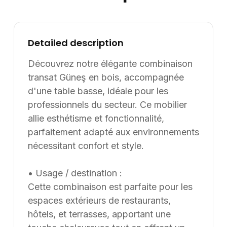
l’international. Les modèles présentés au catalogue
sont adaptables sur mesure, notamment en termes de
dimensions, de finitions et de coloris, selon les besoins
Detailed description
du client. Nous pouvons également développer des
solutions sur mesure à partir d’une feuille blanche,
Découvrez notre élégante combinaison
chaque projet pouvant être conçu et ajusté selon les
transat Güneş en bois, accompagnée
contraintes et les usages spécifiques.
d'une table basse, idéale pour les
professionnels du secteur. Ce mobilier
allie esthétisme et fonctionnalité,
parfaitement adapté aux environnements
nécessitant confort et style.
• Usage / destination :
Cette combinaison est parfaite pour les
espaces extérieurs de restaurants,
hôtels, et terrasses, apportant une