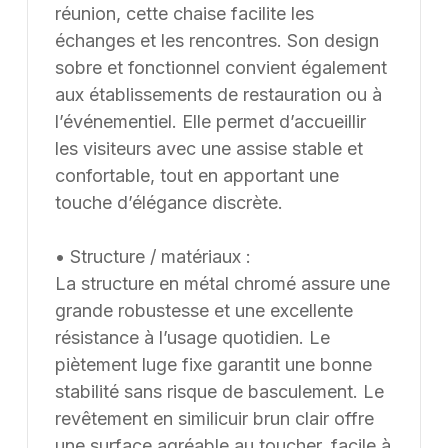
pouvons également développer des solutions sur
réunion, cette chaise facilite les
mesure à partir d’une feuille blanche, chaque projet
échanges et les rencontres. Son design
pouvant être conçu et ajusté selon les contraintes et
sobre et fonctionnel convient également
les usages spécifiques.
aux établissements de restauration ou à
l’événementiel. Elle permet d’accueillir
les visiteurs avec une assise stable et
confortable, tout en apportant une
touche d’élégance discrète.
• Structure / matériaux :
La structure en métal chromé assure une
grande robustesse et une excellente
résistance à l’usage quotidien. Le
piètement luge fixe garantit une bonne
stabilité sans risque de basculement. Le
revêtement en similicuir brun clair offre
une surface agréable au toucher, facile à