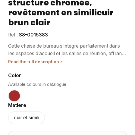
structure chromée,
revêtement en similicuir
brun clair
Ref.:
S8-0015383
Cette chaise de bureau s’intègre parfaitement dans
les espaces d’accueil et les salles de réunion, offrant
un confort adapté aux visiteurs et collaborateurs
Read the full description
occasionnels. • Usage / destination : Conçue pour les
Color
environnements professionnels tels que les bureaux,
les espaces d’attente ou les salles de réunion, cette
Available colours in catalogue
chaise facilite les échanges et les rencontres. Son
design sobre et fonctionnel convient également aux
Matiere
établissements de restauration ou à l’événementiel.
Elle permet d’accueillir les visiteurs avec une assise
cuir et simili
stable et confortable, tout en apportant une touche
d’élégance discrète. • Structure / matériaux : La