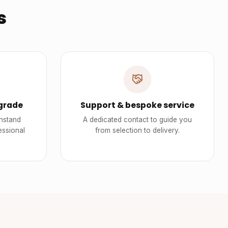
s
grade
Support & bespoke service
thstand
A dedicated contact to guide you
essional
from selection to delivery.