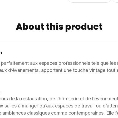
complémentaires : Avec un
transporte et se stocke a
disposition flexible dans
About this product
également des adaptations
clients. Informations complémentaires : Dimensions / données disponibles :
VOLUME: 0,24. Supply8 accompagne les professionnels de la restauration, de
l’hôtellerie, de l’événemen
d’aménagement, en France et à l’international
n
sont adaptables sur mesur
 parfaitement aux espaces professionnels tels que les r
coloris, selon les besoin
solutions sur mesure à par
lieux d’événements, apportant une touche vintage tout 
conçu et ajusté selon les c
:
rs de la restauration, de l’hôtellerie et de l’événement
ux salles à manger qu’aux espaces de travail ou d’atten
x ambiances classiques comme contemporaines. Elle fa