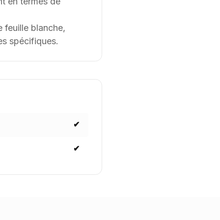
t en termes de
feuille blanche,
es spécifiques.
✔
✔