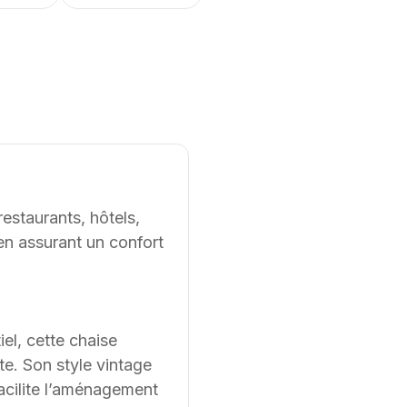
 volume d’emballage de 0,24 m3, cette chaise se
isément. Ses dimensions compactes permettent une
 divers environnements professionnels. Supply8 propose
 sur mesure pour répondre aux besoins spécifiques des
tiel et des environnements de travail dans leurs projets
. Les modèles présentés au catalogue
e, notamment en termes de dimensions, de finitions et de
estaurants, hôtels,
s du client. Nous pouvons également développer des
tir d’une feuille blanche, chaque projet pouvant être
en assurant un confort
ontraintes et les usages spécifiques.
iel, cette chaise
te. Son style vintage
cilite l’aménagement