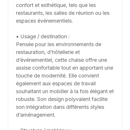
confort et esthétique, tels que les
demande, offrant une personnalisation adaptée aux
restaurants, les salles de réunion ou les
besoins spécifiques. Aucun poids ni option
espaces événementiels.
supplémentaire n’est renseigné pour ce modèle.
Supply8 accompagne les professionnels de la
restauration, de l’hôtellerie, de l’événementiel et des
• Usage / destination :
environnements de travail dans leurs projets
Pensée pour les environnements de
d’aménagement, en France et à l’international. Les
restauration, d’hôtellerie et
modèles présentés au catalogue sont adaptables sur
d’événementiel, cette chaise offre une
mesure, notamment en termes de dimensions, de
assise confortable tout en apportant une
finitions et de coloris, selon les besoins du client. Nous
touche de modernité. Elle convient
pouvons également développer des solutions sur
également aux espaces de travail
mesure à partir d’une feuille blanche, chaque projet
souhaitant un mobilier à la fois élégant et
pouvant être conçu et ajusté selon les contraintes et
robuste. Son design polyvalent facilite
les usages spécifiques.
son intégration dans différents styles
d’aménagement.