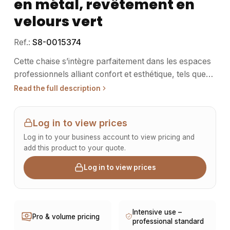
en métal, revêtement en
velours vert
Ref.:
S8-0015374
Cette chaise s’intègre parfaitement dans les espaces
professionnels alliant confort et esthétique, tels que
les restaurants, les salles de réunion ou les espaces
Read the full description
événementiels. • Usage / destination : Pensée pour
les environnements de restauration, d’hôtellerie et
Log in to view prices
d’événementiel, cette chaise offre une assise
Log in to your business account to view pricing and
confortable tout en apportant une touche de
add this product to your quote.
modernité. Elle convient également aux espaces de
travail souhaitant un mobilier à la fois élégant et
Log in to view prices
robuste. Son design polyvalent facilite son intégration
dans différents styles d’aménagement. • Structure /
matériaux : La structure repose sur un métal solide,
Intensive use –
traité avec une finition époxy imitant le bois,
Pro & volume pricing
professional standard
garantissant résistance et durabilité. L’assise et le