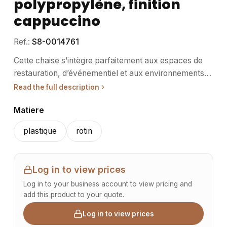
polypropylène, finition
cappuccino
Ref.:
S8-0014761
Cette chaise s’intègre parfaitement aux espaces de
restauration, d’événementiel et aux environnements
de travail nécessitant une solution pratique et
Read the full description
fonctionnelle. • Usage / destination : Adaptée à un
Matiere
usage intérieur comme extérieur, cette chaise répond
aux besoins des professionnels du secteur CHR et de
plastique
rotin
l’événementiel. Son design empilable facilite son
rangement et optimise l’espace. Elle convient aussi
bien aux salles de restaurant qu’aux espaces
Log in to view prices
temporaires ou polyvalents. Sa robustesse assure
Log in to your business account to view pricing and
une utilisation régulière dans des contextes intensifs. •
add this product to your quote.
Structure / matériaux : Conçue en polypropylène
recyclé, cette chaise affiche une finition cappuccino
Log in to view prices
imitant le rotin. La technique d’injection assistée par