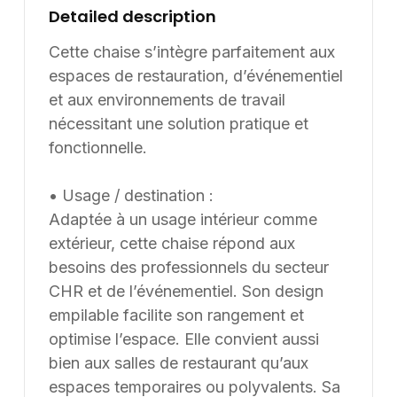
Detailed description
stockage compact et efficace. Elle peut être
proposée dans d’autres coloris selon les besoins.
Cette chaise s’intègre parfaitement aux
Informations complémentaires : Dimensions /
espaces de restauration, d’événementiel
données disponibles : VOLUME: 0,272 m3. Supply8
et aux environnements de travail
accompagne les professionnels de la restauration, de
nécessitant une solution pratique et
l’hôtellerie, de l’événementiel et des environnements
fonctionnelle.
de travail dans leurs projets d’aménagement, en
France et à l’international. Les modèles présentés au
• Usage / destination :
catalogue sont adaptables sur mesure, notamment en
Adaptée à un usage intérieur comme
termes de dimensions, de finitions et de coloris, selon
les besoins du client. Nous pouvons également
extérieur, cette chaise répond aux
développer des solutions sur mesure à partir d’une
besoins des professionnels du secteur
feuille blanche, chaque projet pouvant être conçu et
CHR et de l’événementiel. Son design
ajusté selon les contraintes et les usages spécifiques.
empilable facilite son rangement et
optimise l’espace. Elle convient aussi
bien aux salles de restaurant qu’aux
espaces temporaires ou polyvalents. Sa