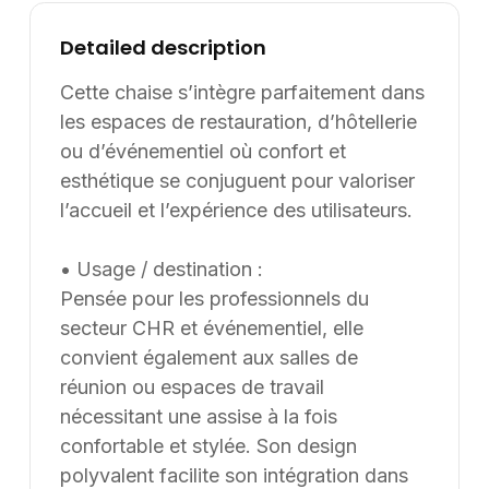
professionnel exigeant. Informations
Detailed description
complémentaires : Les dimensions compactes
favorisent une installation aisée dans des espaces
Cette chaise s’intègre parfaitement dans
restreints. Avec un volume de 0,192 m³, cette chaise
les espaces de restauration, d’hôtellerie
se transporte et se stocke sans difficulté. Des options
ou d’événementiel où confort et
de coloris sont disponibles sur demande afin d’adapter
esthétique se conjuguent pour valoriser
le mobilier aux codes visuels de chaque
l’accueil et l’expérience des utilisateurs.
établissement. Informations complémentaires :
Dimensions / données disponibles : VOLUME: 0,192.
• Usage / destination :
Supply8 accompagne les professionnels de la
Pensée pour les professionnels du
restauration, de l’hôtellerie, de l’événementiel et des
environnements de travail dans leurs projets
secteur CHR et événementiel, elle
d’aménagement, en France et à l’international. Les
convient également aux salles de
modèles présentés au catalogue sont adaptables sur
réunion ou espaces de travail
mesure, notamment en termes de dimensions, de
nécessitant une assise à la fois
finitions et de coloris, selon les besoins du client. Nous
confortable et stylée. Son design
pouvons également développer des solutions sur
polyvalent facilite son intégration dans