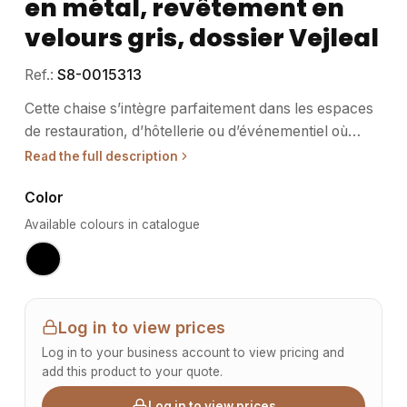
en métal, revêtement en
velours gris, dossier Vejleal
Ref.:
S8-0015313
Cette chaise s’intègre parfaitement dans les espaces
de restauration, d’hôtellerie ou d’événementiel où
confort et esthétique se conjuguent pour valoriser
Read the full description
l’accueil et l’expérience des utilisateurs. • Usage /
Color
destination : Pensée pour les professionnels du
secteur CHR et événementiel, elle convient également
Available colours in catalogue
aux salles de réunion ou espaces de travail
nécessitant une assise à la fois confortable et stylée.
Son design polyvalent facilite son intégration dans
divers environnements, du restaurant contemporain à
Log in to view prices
la salle de conférence. La chaise Profilen répond aux
Log in to your business account to view pricing and
exigences d’un usage fréquent tout en apportant une
add this product to your quote.
touche de raffinement. • Structure / matériaux : La
structure métallique garantit robustesse et stabilité
Log in to view prices