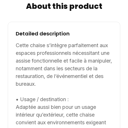
About this product
personnalisables en dimensions et coloris selon les
besoins spécifiques des clients. Informations
complémentaires : Dimensions / données disponibles :
VOLUME: 0,28. Supply8 accompagne les
Detailed description
professionnels de la restauration, de l’hôtellerie, de
l’événementiel et des environnements de travail dans
Cette chaise s’intègre parfaitement aux
leurs projets d’aménagement, en France et à
espaces professionnels nécessitant une
l’international. Les modèles présentés au catalogue
assise fonctionnelle et facile à manipuler,
sont adaptables sur mesure, notamment en termes de
notamment dans les secteurs de la
dimensions, de finitions et de coloris, selon les besoins
restauration, de l’événementiel et des
du client. Nous pouvons également développer des
bureaux.
solutions sur mesure à partir d’une feuille blanche,
chaque projet pouvant être conçu et ajusté selon les
• Usage / destination :
contraintes et les usages spécifiques.
Adaptée aussi bien pour un usage
intérieur qu’extérieur, cette chaise
convient aux environnements exigeant