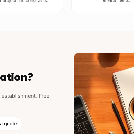
environments.
r project and constraints.
ation?
r establishment. Free
a quote