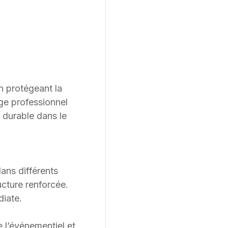
n protégeant la
age professionnel
e durable dans le
ans différents
ucture renforcée.
diate.
e l’événementiel et