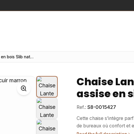
Chaise Lante en bois Slib naturel, assise en similicuir marron
Chaise Lant
assise en 
Ref.:
S8-0015427
Cette chaise s’intègre par
de bureaux où confort et esthétique
: Conçue pour les professi