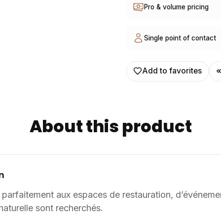
Pro & volume pricing
l’hôtellerie, de l’événemen
d’aménagement, en France et à l’international
sont adaptables sur mesur
Single point of contact
coloris, selon les besoin
solutions sur mesure à par
Add to favorites
conçu et ajusté selon les c
About this product
n
e parfaitement aux espaces de restauration, d’événeme
naturelle sont recherchés.