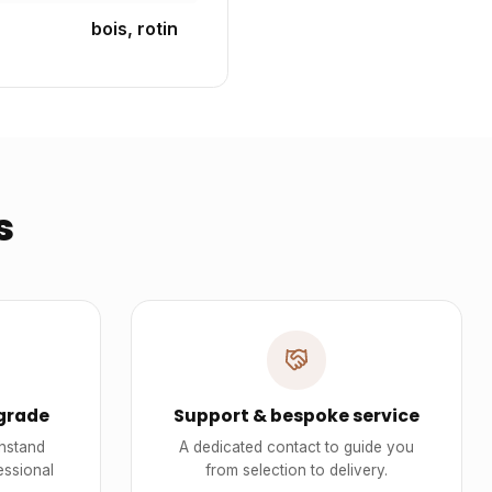
bois, rotin
s
grade
Support & bespoke service
thstand
A dedicated contact to guide you
essional
from selection to delivery.