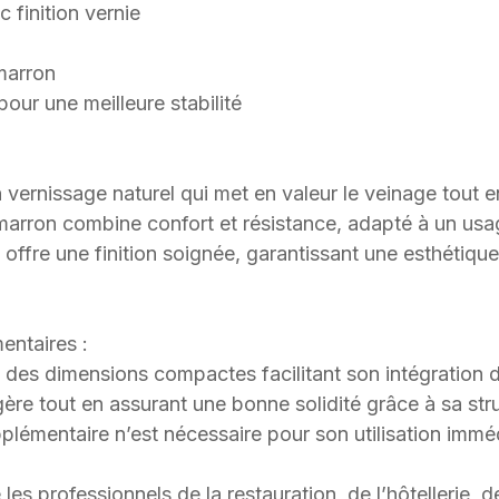
c finition vernie
 marron
pour une meilleure stabilité
 vernissage naturel qui met en valeur le veinage tout e
r marron combine confort et résistance, adapté à un us
offre une finition soignée, garantissant une esthétiqu
entaires :
 des dimensions compactes facilitant son intégration d
gère tout en assurant une bonne solidité grâce à sa str
lémentaire n’est nécessaire pour son utilisation immé
 professionnels de la restauration, de l’hôtellerie, d