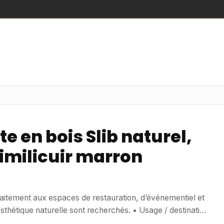
e en bois Slib naturel,
similicuir marron
faitement aux espaces de restauration, d’événementiel et
 naturelle sont recherchés. • Usage / destination
onnels du CHR et de l’événementiel, cette chaise convient