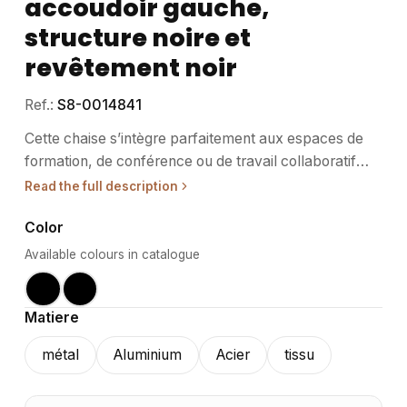
accoudoir gauche,
structure noire et
revêtement noir
Ref.:
S8-0014841
Cette chaise s’intègre parfaitement aux espaces de
formation, de conférence ou de travail collaboratif
nécessitant une assise fonctionnelle avec support
Read the full description
d’écriture. • Usage / destination : Adaptée à un usage
Color
intensif, cette chaise convient aux salles de réunion,
aux espaces d’accueil et aux zones de restauration.
Available colours in catalogue
Son accoudoir gauche apporte un soutien
supplémentaire pour un confort prolongé. Sa
Matiere
conception empilable facilite le rangement et optimise
l’espace lors des événements ou des
métal
Aluminium
Acier
tissu
réaménagements. Elle répond aux besoins des
professionnels recherchant un mobilier à la fois