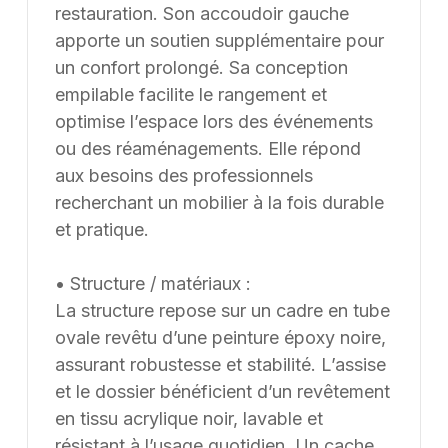
France et à l’international. Les modèles présentés au
restauration. Son accoudoir gauche
catalogue sont adaptables sur mesure, notamment en
apporte un soutien supplémentaire pour
termes de dimensions, de finitions et de coloris, selon
un confort prolongé. Sa conception
les besoins du client. Nous pouvons également
empilable facilite le rangement et
développer des solutions sur mesure à partir d’une
optimise l’espace lors des événements
feuille blanche, chaque projet pouvant être conçu et
ou des réaménagements. Elle répond
ajusté selon les contraintes et les usages spécifiques.
aux besoins des professionnels
recherchant un mobilier à la fois durable
et pratique.
• Structure / matériaux :
La structure repose sur un cadre en tube
ovale revêtu d’une peinture époxy noire,
assurant robustesse et stabilité. L’assise
et le dossier bénéficient d’un revêtement
en tissu acrylique noir, lavable et
résistant à l’usage quotidien. Un cache