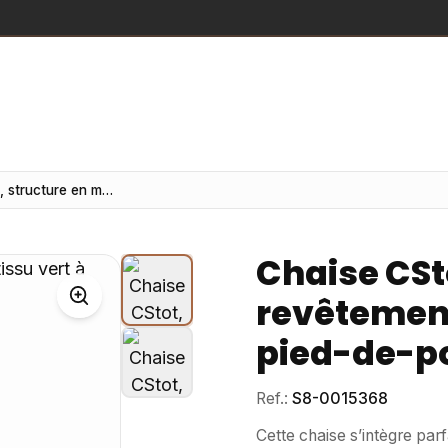
Chaise CStot, structure en métal, revêtement en tissu vert à motif pied-de-poule
Chaise CSt
revêtement
pied-de-p
Ref.:
S8-0015368
Cette chaise s’intègre par