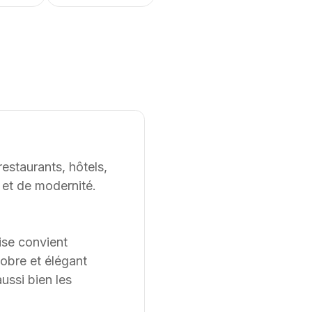
s et finitions selon les demandes spécifiques des
tiel et des environnements de travail dans leurs projets
. Les modèles présentés au catalogue
e, notamment en termes de dimensions, de finitions et de
s du client. Nous pouvons également développer des
tir d’une feuille blanche, chaque projet pouvant être
ontraintes et les usages spécifiques.
estaurants, hôtels,
 et de modernité.
ise convient
sobre et élégant
ussi bien les