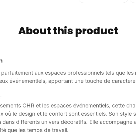
adapté en termes de colori
professionnels. Informations complémentaires : Dimensions / données disponibles :
VOLUME: 0,26. Supply8 accompagne les professionnels de la restauration, de
About this product
l’hôtellerie, de l’événemen
d’aménagement, en France et à l’international
sont adaptables sur mesur
coloris, selon les besoin
solutions sur mesure à par
n
conçu et ajusté selon les c
 parfaitement aux espaces professionnels tels que les r
lieux événementiels, apportant une touche de caractère
:
issements CHR et les espaces événementiels, cette cha
 où le design et le confort sont essentiels. Son style 
on dans différents univers décoratifs. Elle accompagne a
té que les temps de travail.