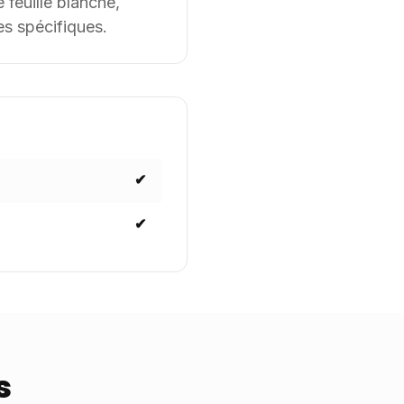
feuille blanche,
es spécifiques.
✔
✔
s