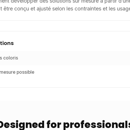
t développer des solutions sur mesure à partir d’une 
 être conçu et ajusté selon les contraintes et les usag
tions
s coloris
 mesure possible
Designed for professional