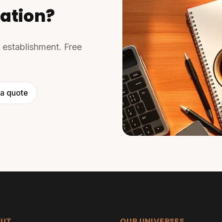
ation?
r establishment. Free
a quote
UT
OUR UNIVERSES