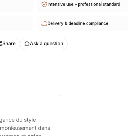
Intensive use – professional standard
t, en France et à l’international. Les modèles
ont adaptables sur mesure, notamment en termes de
loris, selon les besoins du client. Nous pouvons
Delivery & deadline compliance
olutions sur mesure à partir d’une feuille blanche,
 conçu et ajusté selon les contraintes et les usages
Share
Ask a question
égance du style
 harmonieusement dans