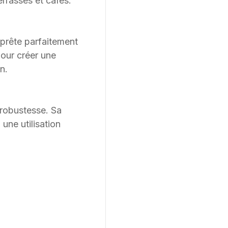
rrasses et cafés.
e prête parfaitement
pour créer une
n.
t robustesse. Sa
une utilisation