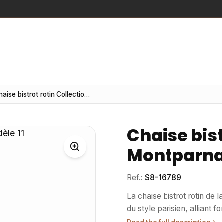
Chaise bistrot rotin Collection Montparnasse modèle 11
Chaise bist
Montparna
Ref.:
S8-16789
La chaise bistrot rotin de
du style parisien, alliant 
harmonieusement dans dive