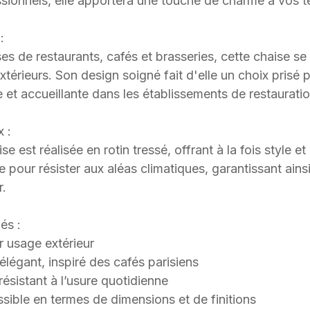
sionnels, elle apportera une touche de charme à vos te
:
ses de restaurants, cafés et brasseries, cette chaise s
térieurs. Son design soigné fait d'elle un choix prisé 
et accueillante dans les établissements de restauratio
x :
se est réalisée en rotin tressé, offrant à la fois style e
pour résister aux aléas climatiques, garantissant ainsi 
r.
és :
 usage extérieur
élégant, inspiré des cafés parisiens
 résistant à l’usure quotidienne
ssible en termes de dimensions et de finitions