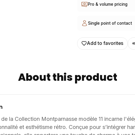
Pro & volume pricing
dans leurs projets d’aménagemen
présentés au catalogue s
dimensions, de finitions et de co
Single point of contact
également développer des s
chaque projet pouvant être
Add to favorites
spécifiques.
About this product
n
in de la Collection Montparnasse modèle 11 incarne l'él
tionnalité et esthétisme rétro. Conçue pour s’intégrer