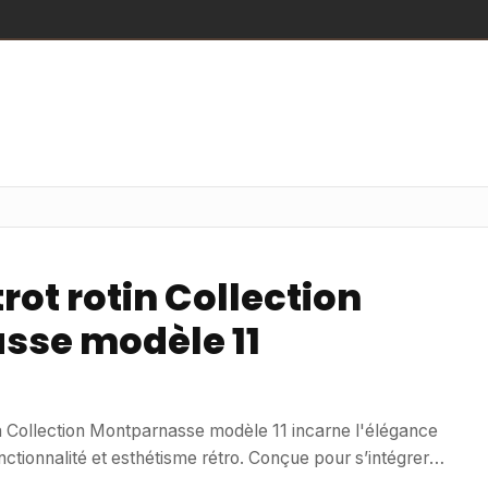
rot rotin Collection
sse modèle 11
 la Collection Montparnasse modèle 11 incarne l'élégance
fonctionnalité et esthétisme rétro. Conçue pour s’intégrer
rs espaces professionnels, elle apportera une touche