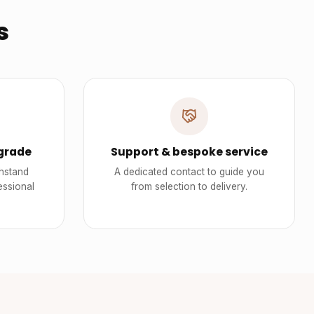
s
grade
Support & bespoke service
thstand
A dedicated contact to guide you
essional
from selection to delivery.