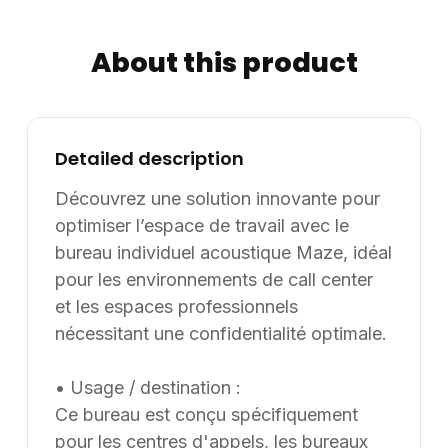
leurs projets d’aménagement, en France et à
l’international. Les modèles présentés au catalogue
About this product
sont adaptables sur mesure, notamment en termes de
dimensions, de finitions et de coloris, selon les besoins
du client. Nous pouvons également développer des
solutions sur mesure à partir d’une feuille blanche,
Detailed description
chaque projet pouvant être conçu et ajusté selon les
Découvrez une solution innovante pour
contraintes et les usages spécifiques.
optimiser l’espace de travail avec le
bureau individuel acoustique Maze, idéal
pour les environnements de call center
et les espaces professionnels
nécessitant une confidentialité optimale.
• Usage / destination :
Ce bureau est conçu spécifiquement
pour les centres d'appels, les bureaux