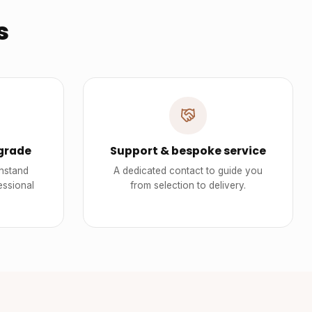
s
grade
Support & bespoke service
thstand
A dedicated contact to guide you
essional
from selection to delivery.