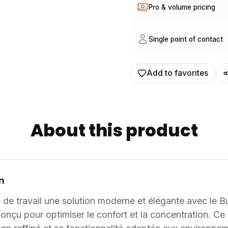
Pro & volume pricing
leurs projets d’aménagement, en Fran
au catalogue sont adapta
finitions et de coloris, selon les besoin
Single point of contact
développer des solutions s
pouvant être conçu et ajus
Add to favorites
About this product
n
 de travail une solution moderne et élégante avec le B
nçu pour optimiser le confort et la concentration. Ce