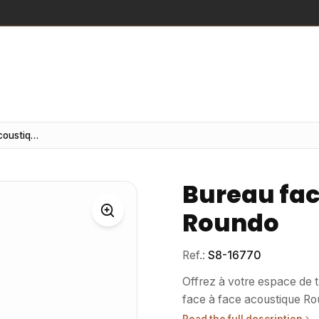
Bureau face à face acoustique Roundo
Bureau fac
Roundo
Ref.:
S8-16770
Offrez à votre espace de t
face à face acoustique Rou
Ce bureau innovant se dist