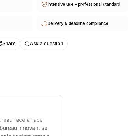
Intensive use – professional standard
ce et à l’international. Les modèles présentés
bles sur mesure, notamment en termes de dimensions, de
s du client. Nous pouvons également
Delivery & deadline compliance
ur mesure à partir d’une feuille blanche, chaque projet
té selon les contraintes et les usages spécifiques.
Share
Ask a question
ureau face à face
 bureau innovant se