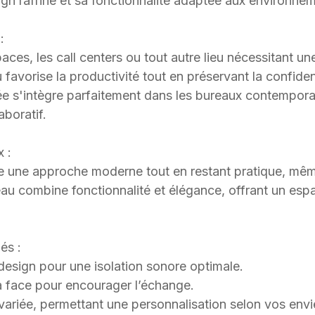
ign raffiné et sa fonctionnalité adaptée aux environne
:
aces, les call centers ou tout autre lieu nécessitant un
favorise la productivité tout en préservant la confide
e s'intègre parfaitement dans les bureaux contemporai
aboratif.
x :
 une approche moderne tout en restant pratique, même 
au combine fonctionnalité et élégance, offrant un es
és :
design pour une isolation sonore optimale.
à face pour encourager l’échange.
 variée, permettant une personnalisation selon vos envi