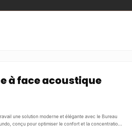
e à face acoustique
ravail une solution moderne et élégante avec le Bureau
ndo, conçu pour optimiser le confort et la concentration.
ingue par son design raffiné et sa fonctionnalité adaptée